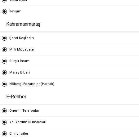
İletişim
Kahramanmaraş
Şehri Keşfedin
Milli Mücadele
Sütçü İmam
Maraş Biberi
Nöbetçi Eczaneler (Haritalı)
E-Rehber
Önemli Telefonlar
Yol Yardım Numaraları
Çilingirciler