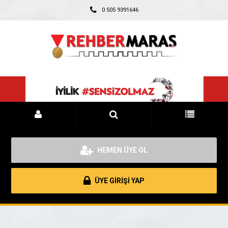
0 505 9391646
HEMEN ÜYE OL
ÜYE GİRİŞİ YAP