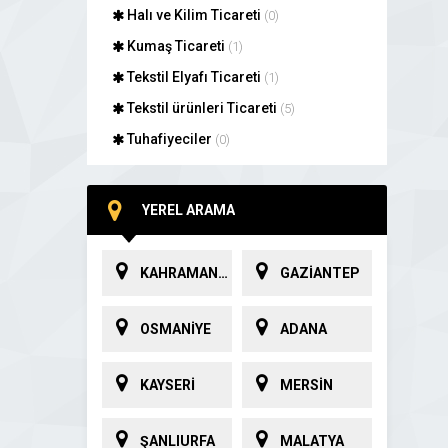
Halı ve Kilim Ticareti
(0)
Kumaş Ticareti
(1)
Tekstil Elyafı Ticareti
(1)
Tekstil ürünleri Ticareti
(5)
Tuhafiyeciler
(0)
YEREL ARAMA
KAHRAMANMARAŞ
GAZİANTEP
OSMANİYE
ADANA
KAYSERİ
MERSİN
ŞANLIURFA
MALATYA