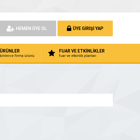
HEMEN ÜYE OL
ÜYE GİRİŞİ YAP
ÜRÜNLER
FUAR VE ETKİNLİKLER
binlerce firma ürünü
fuar ve etkinlik planları