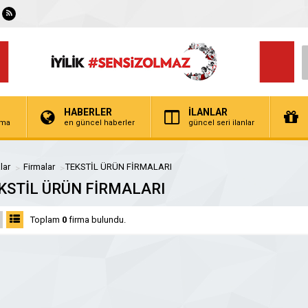
HABERLER
İLANLAR
irma
en güncel haberler
güncel seri ilanlar
lar
Firmalar
TEKSTİL ÜRÜN FİRMALARI
KSTİL ÜRÜN FİRMALARI
Toplam
0
firma bulundu.