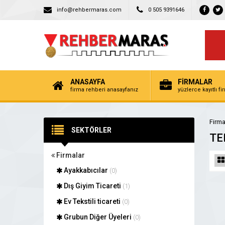
info@rehbermaras.com
0 505 9391646
ANASAYFA
FİRMALAR
firma rehberi anasayfanız
yüzlerce kayıtlı f
Firma
SEKTÖRLER
TE
Firmalar
Ayakkabıcılar
(0)
Dış Giyim Ticareti
(1)
Ev Tekstili ticareti
(0)
Grubun Diğer Üyeleri
(0)