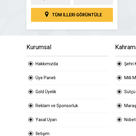
TÜM İLLERİ GÖRÜNTÜLE
Kurumsal
Kahram
Hakkımızda
Şehri 
Üye Paneli
Milli 
Gold Üyelik
Sütçü
Reklam ve Sponsorluk
Maraş
Yasal Uyarı
Nöbetç
İletişim