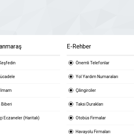
anmaraş
E-Rehber
Keşfedin
Önemli Telefonlar
Mücadele
Yol Yardım Numaraları
 İmam
Çilingirciler
 Biberi
Taksi Durakları
i Eczaneler (Haritalı)
Otobüs Firmalar
Havayolu Firmaları