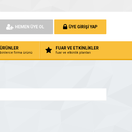
HEMEN ÜYE OL
ÜYE GİRİŞİ YAP
ÜRÜNLER
FUAR VE ETKİNLİKLER
binlerce firma ürünü
fuar ve etkinlik planları