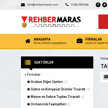
info@rehbermaras.com
0 505 9391646
ANASAYFA
FİRMALAR
firma rehberi anasayfanız
yüzlerce kayıtlı f
Firma
SEKTÖRLER
TA
Firmalar
Grubun Diğer Üyeleri
(0)
Gübre ve Kimyasal Ürünler Ticareti
(0)
Meyve ve Sebze Toptan Ticareti
(0)
Ormancılık Faaliyetleri
(0)