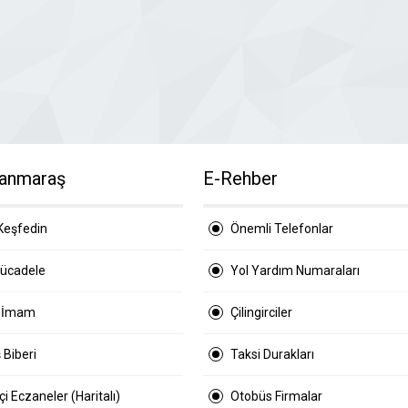
anmaraş
E-Rehber
Keşfedin
Önemli Telefonlar
Mücadele
Yol Yardım Numaraları
 İmam
Çilingirciler
 Biberi
Taksi Durakları
i Eczaneler (Haritalı)
Otobüs Firmalar