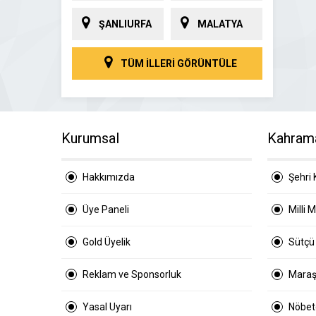
ŞANLIURFA
MALATYA
TÜM İLLERİ GÖRÜNTÜLE
Kurumsal
Kahram
Hakkımızda
Şehri 
Üye Paneli
Milli 
Gold Üyelik
Sütçü
Reklam ve Sponsorluk
Maraş
Yasal Uyarı
Nöbetç