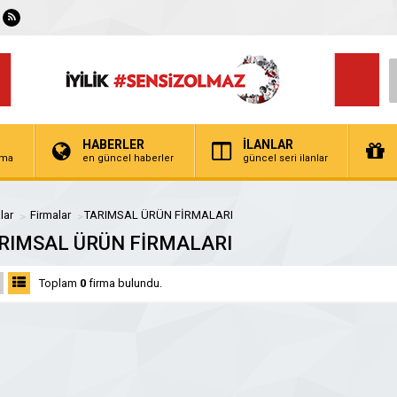
HABERLER
İLANLAR
irma
en güncel haberler
güncel seri ilanlar
lar
Firmalar
TARIMSAL ÜRÜN FİRMALARI
RIMSAL ÜRÜN FİRMALARI
Toplam
0
firma bulundu.