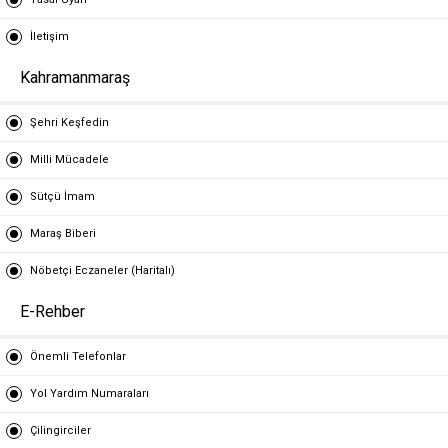
İletişim
Kahramanmaraş
Şehri Keşfedin
Milli Mücadele
Sütçü İmam
Maraş Biberi
Nöbetçi Eczaneler (Haritalı)
E-Rehber
Önemli Telefonlar
Yol Yardım Numaraları
Çilingirciler