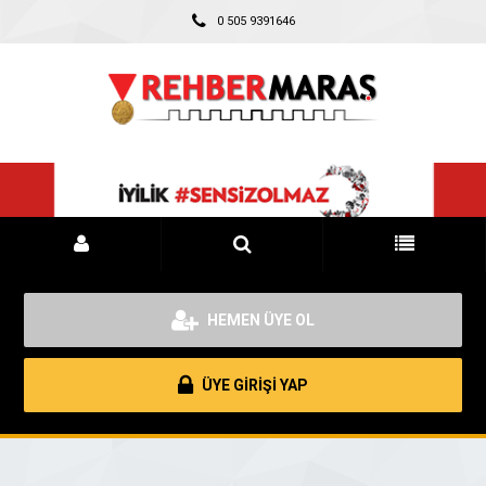
0 505 9391646
HEMEN ÜYE OL
ÜYE GİRİŞİ YAP