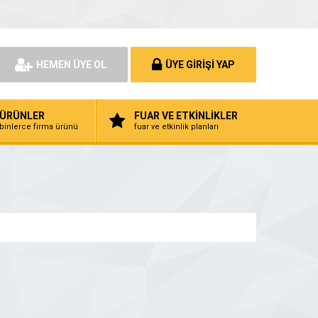
HEMEN ÜYE OL
ÜYE GİRİŞİ YAP
ÜRÜNLER
FUAR VE ETKİNLİKLER
binlerce firma ürünü
fuar ve etkinlik planları