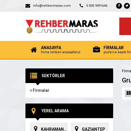
info@rehbermaras.com
0 505 9391646
ANASAYFA
FİRMALAR
firma rehberi anasayfanız
yüzlerce kayıtlı f
Firma
SEKTÖRLER
Gru
Firmalar
YEREL ARAMA
KAHRAMANMARAŞ
GAZİANTEP