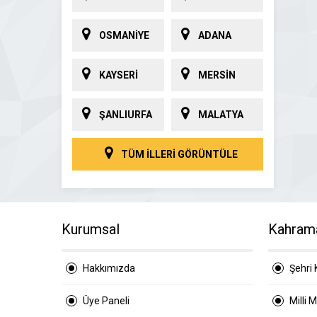
OSMANİYE
ADANA
KAYSERİ
MERSİN
ŞANLIURFA
MALATYA
TÜM İLLERİ GÖRÜNTÜLE
Kurumsal
Kahram
Hakkımızda
Şehri 
Üye Paneli
Milli 