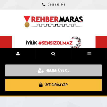
0 505 9391646
HEMEN ÜYE OL
ÜYE GİRİŞİ YAP