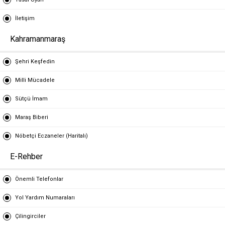
İletişim
Kahramanmaraş
Şehri Keşfedin
Milli Mücadele
Sütçü İmam
Maraş Biberi
Nöbetçi Eczaneler (Haritalı)
E-Rehber
Önemli Telefonlar
Yol Yardım Numaraları
Çilingirciler