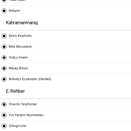
İletişim
Kahramanmaraş
Şehri Keşfedin
Milli Mücadele
Sütçü İmam
Maraş Biberi
Nöbetçi Eczaneler (Haritalı)
E-Rehber
Önemli Telefonlar
Yol Yardım Numaraları
Çilingirciler