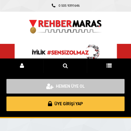
0 505 9391646
HEMEN ÜYE OL
ÜYE GİRİŞİ YAP