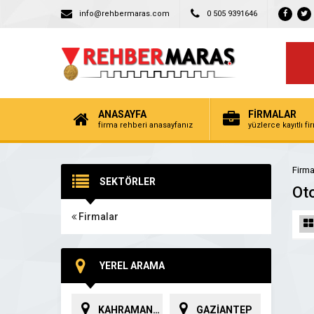
info@rehbermaras.com
0 505 9391646
ANASAYFA
FİRMALAR
firma rehberi anasayfanız
yüzlerce kayıtlı f
Firma
SEKTÖRLER
Oto
Firmalar
YEREL ARAMA
KAHRAMANMARAŞ
GAZİANTEP