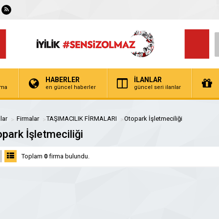
HABERLER
İLANLAR
irma
en güncel haberler
güncel seri ilanlar
lar
Firmalar
TAŞIMACILIK FİRMALARI
Otopark İşletmeciliği
park İşletmeciliği
Toplam
0
firma bulundu.