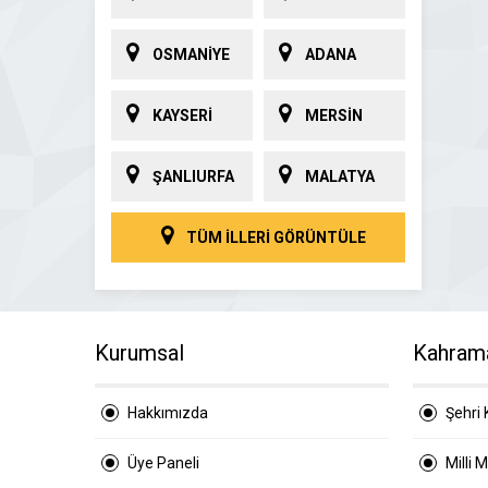
OSMANİYE
ADANA
KAYSERİ
MERSİN
ŞANLIURFA
MALATYA
TÜM İLLERİ GÖRÜNTÜLE
Kurumsal
Kahram
Hakkımızda
Şehri 
Üye Paneli
Milli 