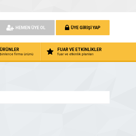
HEMEN ÜYE OL
ÜYE GİRİŞİ YAP
ÜRÜNLER
FUAR VE ETKİNLİKLER
binlerce firma ürünü
fuar ve etkinlik planları