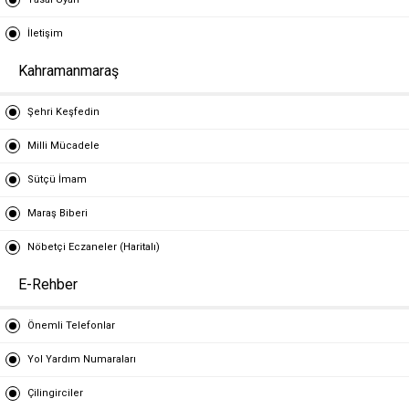
İletişim
Kahramanmaraş
Şehri Keşfedin
Milli Mücadele
Sütçü İmam
Maraş Biberi
Nöbetçi Eczaneler (Haritalı)
E-Rehber
Önemli Telefonlar
Yol Yardım Numaraları
Çilingirciler