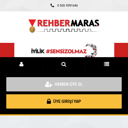
0 505 9391646
HEMEN ÜYE OL
ÜYE GİRİŞİ YAP