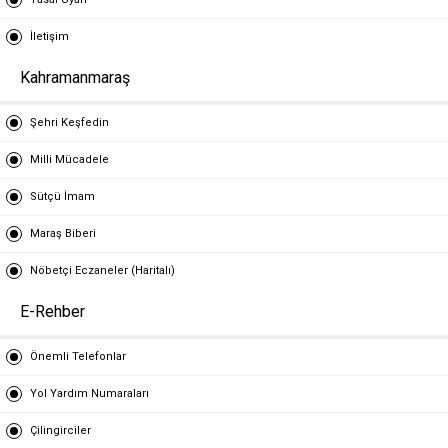
İletişim
Kahramanmaraş
Şehri Keşfedin
Milli Mücadele
Sütçü İmam
Maraş Biberi
Nöbetçi Eczaneler (Haritalı)
E-Rehber
Önemli Telefonlar
Yol Yardım Numaraları
Çilingirciler