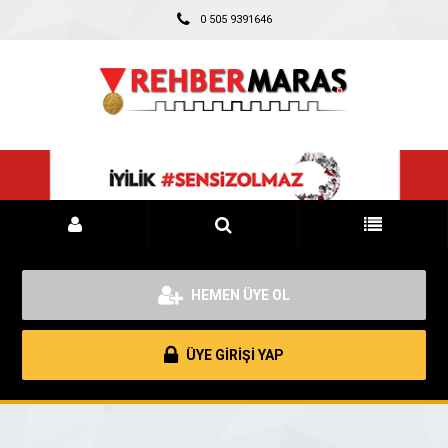
0 505 9391646
HEMEN ÜYE OL
ÜYE GİRİŞİ YAP