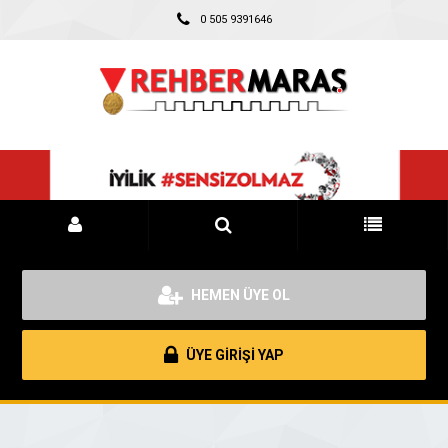
0 505 9391646
HEMEN ÜYE OL
ÜYE GİRİŞİ YAP