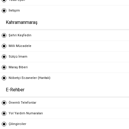
İletişim
Kahramanmaraş
Şehri Keşfedin
Milli Mücadele
Sütçü İmam
Maraş Biberi
Nöbetçi Eczaneler (Haritalı)
E-Rehber
Önemli Telefonlar
Yol Yardım Numaraları
Çilingirciler