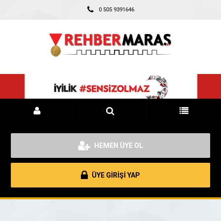
0 505 9391646
HEMEN ÜYE OL
ÜYE GİRİŞİ YAP