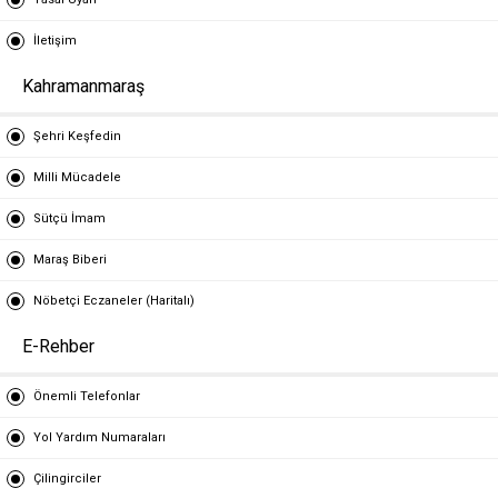
İletişim
Kahramanmaraş
Şehri Keşfedin
Milli Mücadele
Sütçü İmam
Maraş Biberi
Nöbetçi Eczaneler (Haritalı)
E-Rehber
Önemli Telefonlar
Yol Yardım Numaraları
Çilingirciler