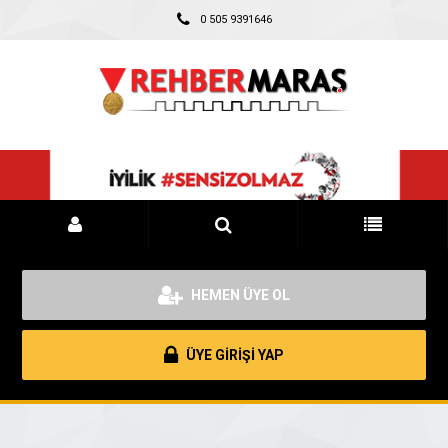
0 505 9391646
HEMEN ÜYE OL
ÜYE GİRİŞİ YAP