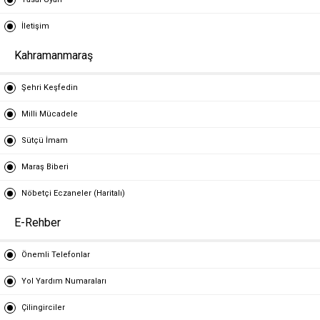
İletişim
Kahramanmaraş
Şehri Keşfedin
Milli Mücadele
Sütçü İmam
Maraş Biberi
Nöbetçi Eczaneler (Haritalı)
E-Rehber
Önemli Telefonlar
Yol Yardım Numaraları
Çilingirciler