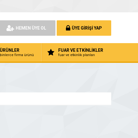
HEMEN ÜYE OL
ÜYE GİRİŞİ YAP
ÜRÜNLER
FUAR VE ETKİNLİKLER
binlerce firma ürünü
fuar ve etkinlik planları