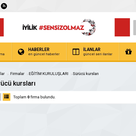
HABERLER
İLANLAR
irma
en güncel haberler
güncel seri ilanlar
lar
Firmalar
EĞİTİM KURULUŞLARI
Sürücü kursları
ücü kursları
Toplam
0
firma bulundu.