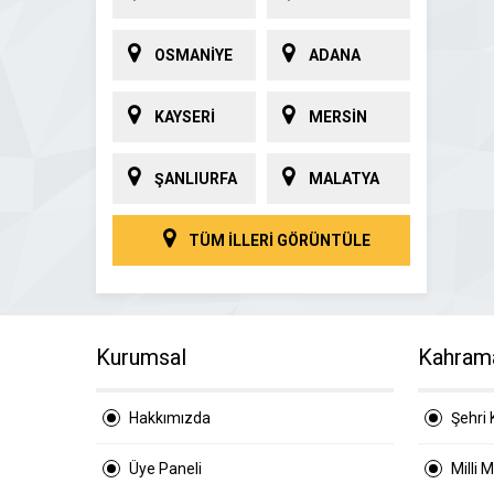
OSMANİYE
ADANA
KAYSERİ
MERSİN
ŞANLIURFA
MALATYA
TÜM İLLERİ GÖRÜNTÜLE
Kurumsal
Kahram
Hakkımızda
Şehri 
Üye Paneli
Milli 