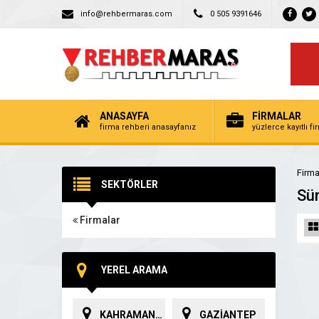
info@rehbermaras.com
0 505 9391646
ANASAYFA
FİRMALAR
firma rehberi anasayfanız
yüzlerce kayıtlı f
Firma
SEKTÖRLER
Sür
Firmalar
YEREL ARAMA
KAHRAMANMARAŞ
GAZİANTEP