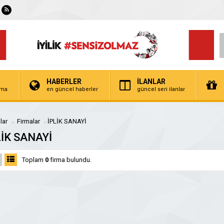
HABERLER
İLANLAR
irma
en güncel haberler
güncel seri ilanlar
lar
Firmalar
İPLİK SANAYİ
LİK SANAYİ
Toplam
0
firma bulundu.