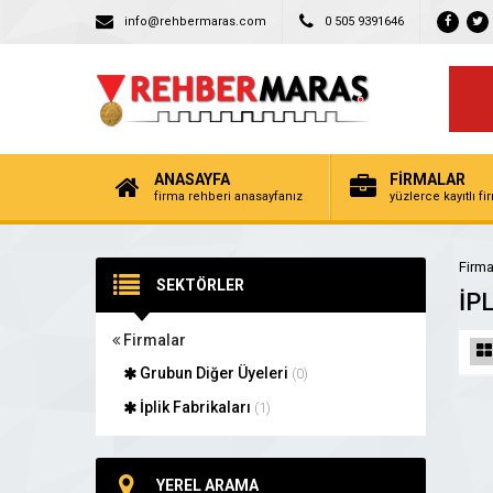
info@rehbermaras.com
0 505 9391646
ANASAYFA
FİRMALAR
firma rehberi anasayfanız
yüzlerce kayıtlı f
Firma
SEKTÖRLER
İP
Firmalar
Grubun Diğer Üyeleri
(0)
İplik Fabrikaları
(1)
YEREL ARAMA