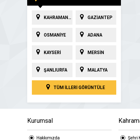
KAHRAMANMARAŞ
GAZİANTEP
OSMANİYE
ADANA
KAYSERİ
MERSİN
ŞANLIURFA
MALATYA
TÜM İLLERİ GÖRÜNTÜLE
Kurumsal
Kahram
Hakkımızda
Şehri 