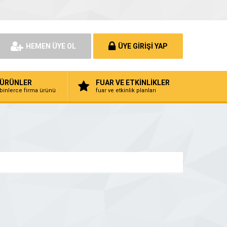
HEMEN ÜYE OL
ÜYE GİRİŞİ YAP
ÜRÜNLER
FUAR VE ETKİNLİKLER
binlerce firma ürünü
fuar ve etkinlik planları