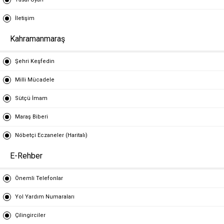
İletişim
Kahramanmaraş
Şehri Keşfedin
Milli Mücadele
Sütçü İmam
Maraş Biberi
Nöbetçi Eczaneler (Haritalı)
E-Rehber
Önemli Telefonlar
Yol Yardım Numaraları
Çilingirciler