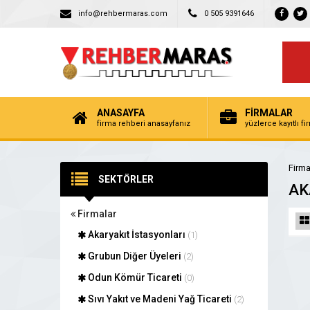
info@rehbermaras.com
0 505 9391646
ANASAYFA
FİRMALAR
firma rehberi anasayfanız
yüzlerce kayıtlı f
Firma
SEKTÖRLER
AK
Firmalar
Akaryakıt İstasyonları
(1)
Grubun Diğer Üyeleri
(2)
Odun Kömür Ticareti
(0)
Sıvı Yakıt ve Madeni Yağ Ticareti
(2)