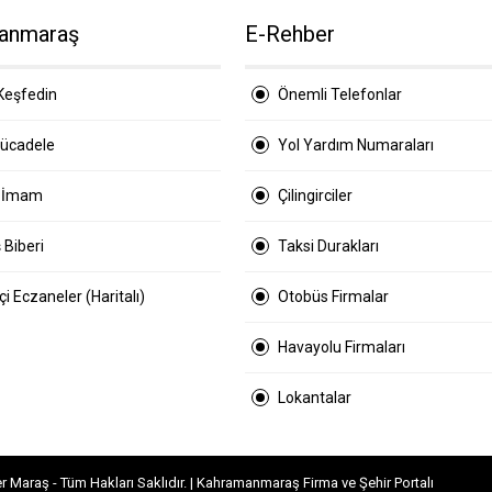
anmaraş
E-Rehber
Keşfedin
Önemli Telefonlar
Mücadele
Yol Yardım Numaraları
 İmam
Çilingirciler
 Biberi
Taksi Durakları
i Eczaneler (Haritalı)
Otobüs Firmalar
Havayolu Firmaları
Lokantalar
Maraş - Tüm Hakları Saklıdır. | Kahramanmaraş Firma ve Şehir Portalı