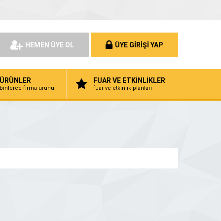
HEMEN ÜYE OL
ÜYE GİRİŞİ YAP
ÜRÜNLER
FUAR VE ETKİNLİKLER
binlerce firma ürünü
fuar ve etkinlik planları