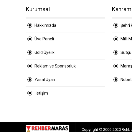
Kurumsal
Kahram
Hakkımızda
Şehri 
Üye Paneli
Milli 
Gold Üyelik
Sütçü
Reklam ve Sponsorluk
Maraş
Yasal Uyarı
Nöbetç
İletişim
Copyright © 2006-2020 Rehber 