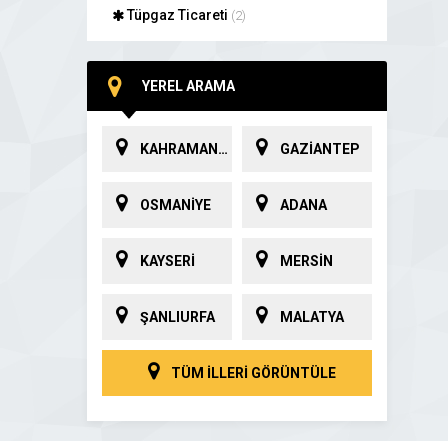
Tüpgaz Ticareti
(2)
YEREL ARAMA
KAHRAMANMARAŞ
GAZİANTEP
OSMANİYE
ADANA
KAYSERİ
MERSİN
ŞANLIURFA
MALATYA
TÜM İLLERİ GÖRÜNTÜLE