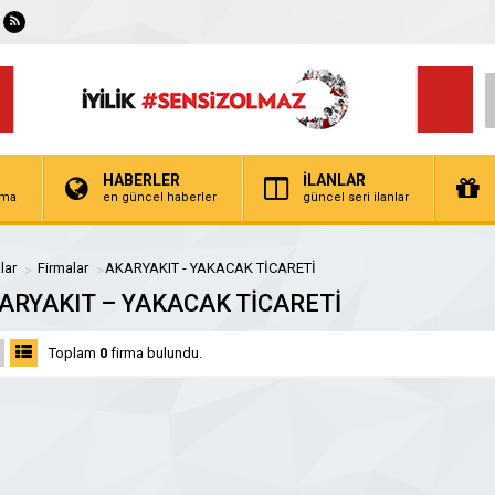
HABERLER
İLANLAR
irma
en güncel haberler
güncel seri ilanlar
lar
Firmalar
AKARYAKIT - YAKACAK TİCARETİ
ARYAKIT – YAKACAK TİCARETİ
Toplam
0
firma bulundu.